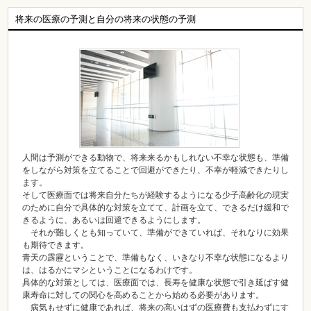
将来の医療の予測と自分の将来の状態の予測
人間は予測ができる動物で、将来来るかもしれない不幸な状態も、準備
をしながら対策を立てることで回避ができたり、不幸が軽減できたりし
ます。
そして医療面では将来自分たちが経験するようになる少子高齢化の現実
のために自分で具体的な対策を立てて、計画を立て、できるだけ緩和で
きるように、あるいは回避できるようにします。
それが難しくとも知っていて、準備ができていれば、それなりに効果
も期待できます。
青天の霹靂ということで、準備もなく、いきなり不幸な状態になるより
は、はるかにマシということになるわけです。
具体的な対策としては、医療面では、長寿を健康な状態で引き延ばす健
康寿命に対しての関心を高めることから始める必要があります。
病気もせずに健康であれば、将来の高いはずの医療費も支払わずにす